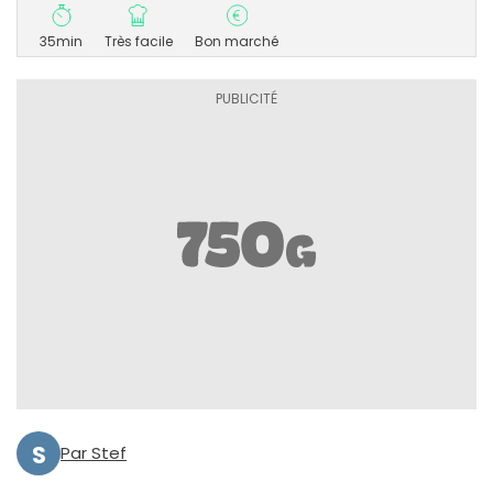
35min
Très facile
Bon marché
S
Par Stef