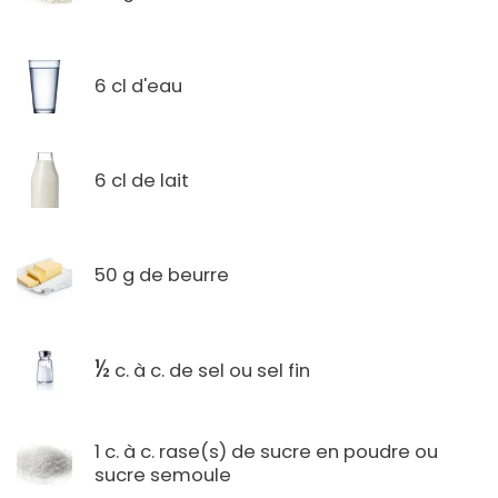
6 cl d'eau
6 cl de lait
50 g de beurre
½
c. à c. de sel ou sel fin
1 c. à c. rase(s) de sucre en poudre ou
sucre semoule