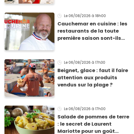
les conserver sans qu’elles
ne fondent !
Le 06/08/2026
à 18h00
Cauchemar en cuisine : les
restaurants de la toute
première saison sont-ils
encore ouverts ?
Le 06/08/2026
à 17h30
Beignet, glace : faut il faire
attention aux produits
vendus sur la plage ?
Le 06/08/2026
à 17h00
Salade de pommes de terre
: le secret de Laurent
Mariotte pour un goût