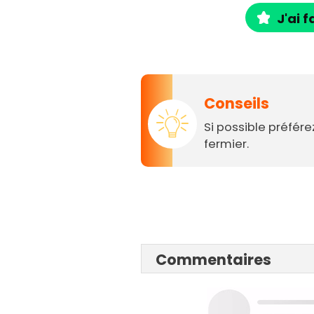
J'ai f
Conseils
Si possible préfére
fermier.
Commentaires