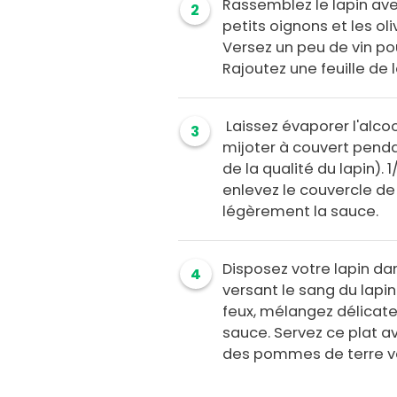
Rassemblez le lapin avec
2
petits oignons et les ol
Versez un peu de vin pou
Rajoutez une feuille de 
Laissez évaporer l'alco
3
mijoter à couvert penda
de la qualité du lapin). 
enlevez le couvercle de 
légèrement la sauce.
Disposez votre lapin da
4
versant le sang du lapin
feux, mélangez délicat
sauce. Servez ce plat a
des pommes de terre v