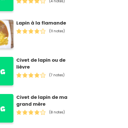
(4 notes)
Lapin à la flamande
(11 notes)
Civet de lapin ou de
lièvre
(7 notes)
Civet de lapin de ma
grand mère
(8 notes)