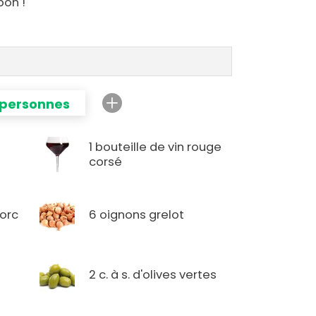
bon !
 personnes
1 bouteille de vin rouge
corsé
porc
6 oignons grelot
2 c. à s. d'olives vertes