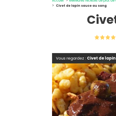
Accueil
Meilleures recettes de plat de
Civet de lapin sauce au sang
Cive
Vous regardez :
Civet de lapi