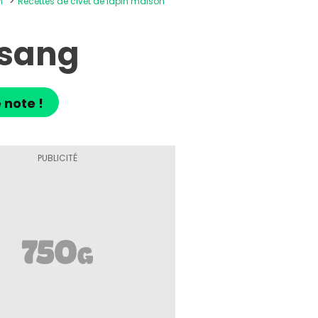
n
Recettes de civet de lapin maison
 sang
 note !