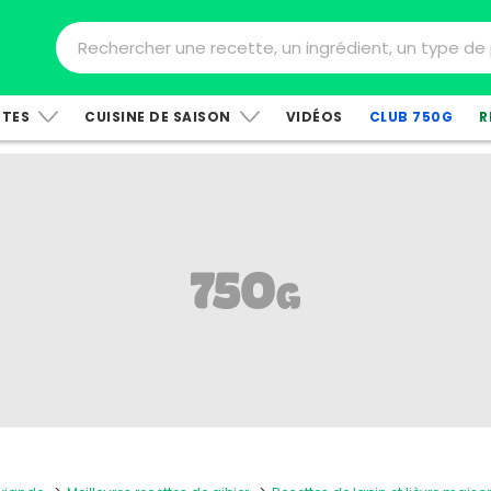
TTES
CUISINE DE SAISON
VIDÉOS
CLUB 750G
R