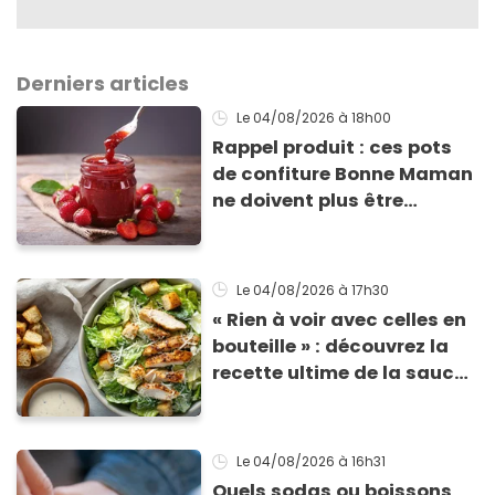
Derniers articles
Le 04/08/2026
à 18h00
Rappel produit : ces pots
de confiture Bonne Maman
ne doivent plus être
consommés en raison d'un
risque de présence de
morceaux de verre
Le 04/08/2026
à 17h30
« Rien à voir avec celles en
bouteille » : découvrez la
recette ultime de la sauce
César par un chef étoilé
Le 04/08/2026
à 16h31
Quels sodas ou boissons