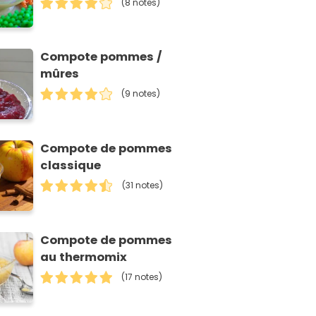
(8 notes)
Compote pommes /
mûres
(9 notes)
Compote de pommes
classique
(31 notes)
Compote de pommes
au thermomix
(17 notes)