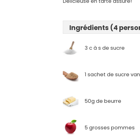
Délicieuse en tarte assure!
Ingrédients (4 pers
3 c à s de sucre
1 sachet de sucre vani
50g de beurre
5 grosses pommes