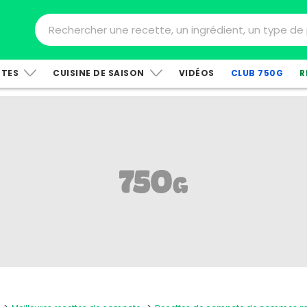
TTES
CUISINE DE SAISON
VIDÉOS
CLUB 750G
R