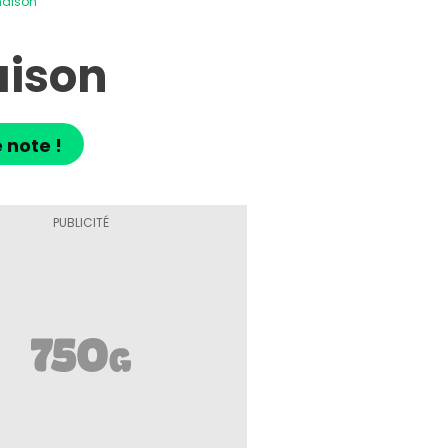
maison
ison
 note !