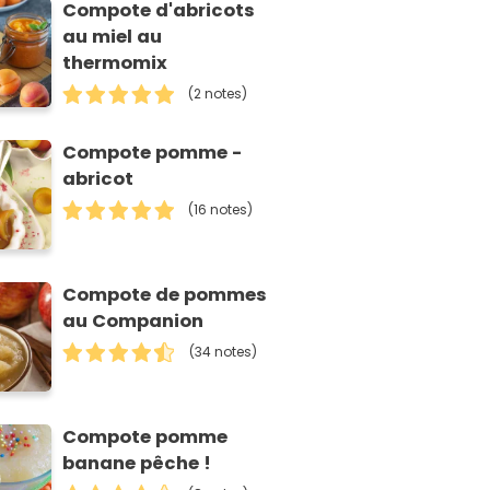
Compote d'abricots
au miel au
thermomix
(2 notes)
Compote pomme -
abricot
(16 notes)
Compote de pommes
au Companion
(34 notes)
Compote pomme
banane pêche !