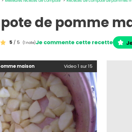
Meilleures recettes de compote
Recettes de compote de pommes 
pote de pomme ma
Je commente cette recette
5
/ 5
Je
(1 note)
pomme maison
Video 1 sur 15