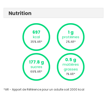
Nutrition
697
1 g
kcal
protéines
35% AR*
2% AR*
0.5 g
177.8 g
matières
sucres
grasses
69% AR*
1% AR*
*AR - Apport de Référence pour un adulte soit 2000 kcal