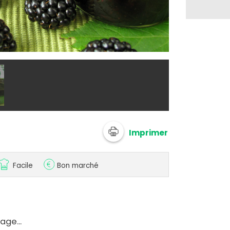
@ Marie-Ros
Imprimer
Facile
Bon marché
age...