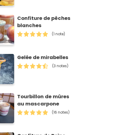
Confiture de pêches
blanches
(1 note)
Gelée de mirabelles
(3 notes)
Tourbillon de mûres
au mascarpone
(16 notes)