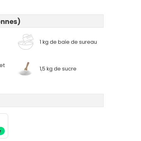
onnes)
1 kg de baie de sureau
 et
1,5 kg de sucre
r