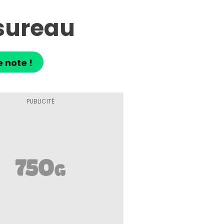
 sureau
e note !