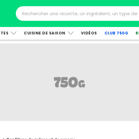
TTES
CUISINE DE SAISON
VIDÉOS
CLUB 750G
R