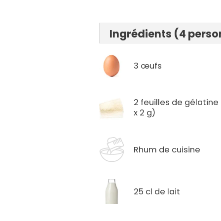
Ingrédients (4 pers
3 œufs
2 feuilles de gélatine
x 2 g)
Rhum de cuisine
25 cl de lait