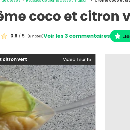
s de dessert
Recettes de crème dessert maison
Crème coco et cit
ème coco et citron v
Voir les 3 commentaires
3.6
/ 5
Je
(8 notes)
 citron vert
Video 1 sur 15