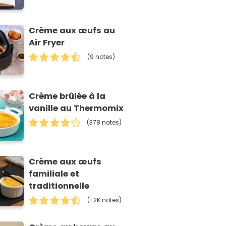
Crème aux œufs au
Air Fryer
(9 notes)
Crème brûlée à la
vanille au Thermomix
(378 notes)
Crème aux œufs
familiale et
traditionnelle
(1.2K notes)