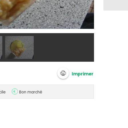
@ 750g
Imprimer
cile
Bon marché