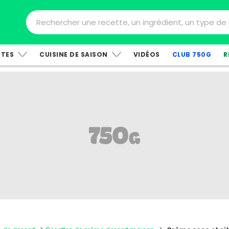
TTES
CUISINE DE SAISON
VIDÉOS
CLUB 750G
R