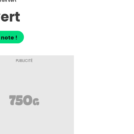
ron vert
ert
 note !