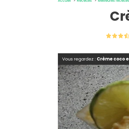
Accueil
Recettes
Meilleures recette
Cr
Vous regardez :
Crème coco et