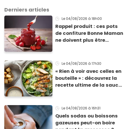
Derniers articles
Le 04/08/2026
à 18h00
Rappel produit : ces pots
de confiture Bonne Maman
ne doivent plus être
consommés en raison d'un
risque de présence de
morceaux de verre
Le 04/08/2026
à 17h30
« Rien à voir avec celles en
bouteille » : découvrez la
recette ultime de la sauce
César par un chef étoilé
Le 04/08/2026
à 16h31
Quels sodas ou boissons
gazeuses peut-on boire