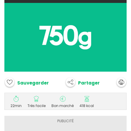
Partager
Sauvegarder
22min
Très facile
Bon marché
418 kcal