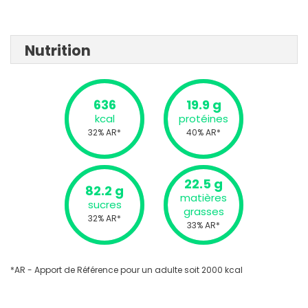
Nutrition
636
19.9 g
kcal
protéines
32% AR*
40% AR*
22.5 g
82.2 g
matières
sucres
grasses
32% AR*
33% AR*
*AR - Apport de Référence pour un adulte soit 2000 kcal