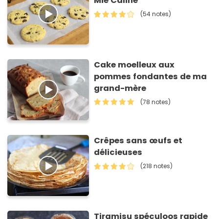
Mie Caline
(54 notes)
Cake moelleux aux
pommes fondantes de ma
grand-mère
(78 notes)
Crêpes sans œufs et
délicieuses
(218 notes)
Tiramisu spéculoos rapide