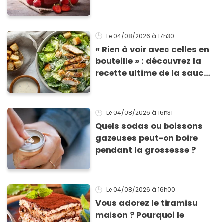
consommés en raison d'un
risque de présence de
morceaux de verre
Le 04/08/2026
à 17h30
« Rien à voir avec celles en
bouteille » : découvrez la
recette ultime de la sauce
César par un chef étoilé
Le 04/08/2026
à 16h31
Quels sodas ou boissons
gazeuses peut-on boire
pendant la grossesse ?
Le 04/08/2026
à 16h00
Vous adorez le tiramisu
maison ? Pourquoi le