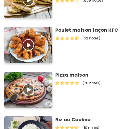
(509 notes)
Poulet maison façon KFC
(62 notes)
Pizza maison
(70 notes)
Riz au Cookeo
(10 notes)