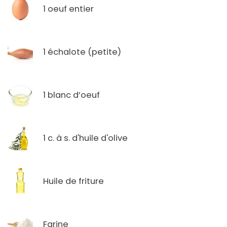
1 oeuf entier
1 échalote (petite)
1 blanc d’oeuf
1 c. à s. d'huile d'olive
Huile de friture
Farine