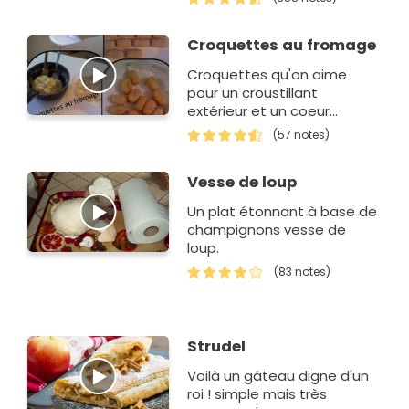
de motivation pour
préparer le d&…
Croquettes au fromage
Croquettes qu'on aime
pour un croustillant
extérieur et un coeur
fondant au fromage
(57 notes)
Vesse de loup
Un plat étonnant à base de
champignons vesse de
loup.
(83 notes)
Strudel
Voilà un gâteau digne d'un
roi ! simple mais très