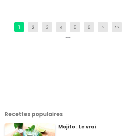
1
2
3
4
5
6
>
>>
Recettes populaires
Mojito : Le vrai