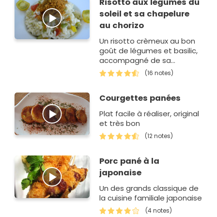
Risotto aux légumes du
de viandes.
soleil et sa chapelure
au chorizo
Un risotto crèmeux au bon
goût de légumes et basilic,
accompagné de sa
chapelure qui apporte peps
(16 notes)
et croustillant.
Courgettes panées
Plat facile à réaliser, original
et très bon
(12 notes)
Porc pané à la
japonaise
Un des grands classique de
la cuisine familiale japonaise
(4 notes)