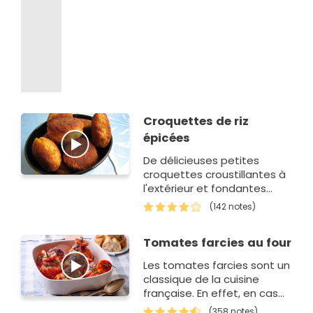
Croquettes de riz
épicées
De délicieuses petites
croquettes croustillantes à
l'extérieur et fondantes
dedans, à déguster
(142 notes)
trempées dans de la sauce
n…
Tomates farcies au four
Les tomates farcies sont un
classique de la cuisine
française. En effet, en cas
de manque d'inspiration ou
(358 notes)