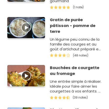
gourmand
(1 note)
Gratin de purée
pâtisson - pomme de
terre
Un légume peu connu de la
famille des courges et au
goût d'artichaut préparé en
purée avec de la pomme
(48 notes)
de terre et gratiné. Un régal
!
Bouchées de courgette
au fromage
Une entrée simple à réaliser.
Idéale pour faire aimer les
courgettes à vos enfants. A
servir avec une petite
(39 notes)
salade ou en
accompagnement de plats