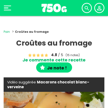
Pain
Croûtes au fromage
Croûtes au fromage
4.8
/ 5
(15 notes)
Je commente cette recette
Je note !
Vidéo suggérée
Macarons chocolat blanc-
verveine