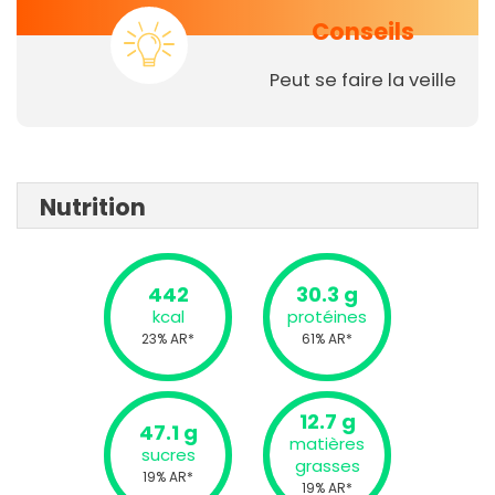
Conseils
Peut se faire la veille
Nutrition
442
30.3 g
kcal
protéines
23% AR*
61% AR*
12.7 g
47.1 g
matières
sucres
grasses
19% AR*
19% AR*