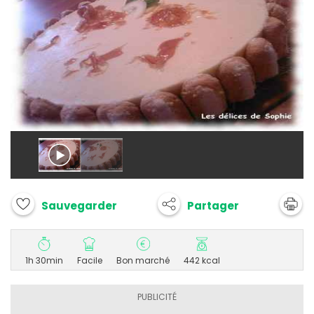
Partager
Sauvegarder
1h 30min
Facile
Bon marché
442 kcal