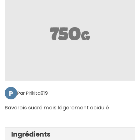
P
Par Pirikita919
Bavarois sucré mais légerement acidulé
Ingrédients