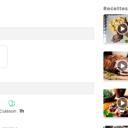
Recettes
Cuisson :
1h