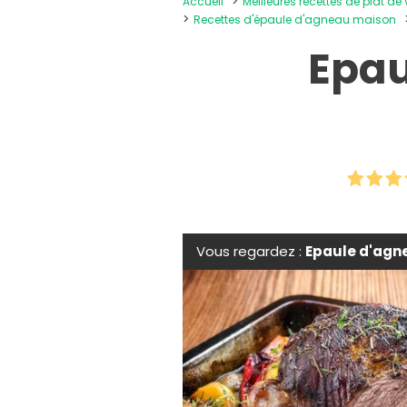
Accueil
Meilleures recettes de plat de
Recettes d'épaule d'agneau maison
Epau
Vous regardez :
Epaule d'agn