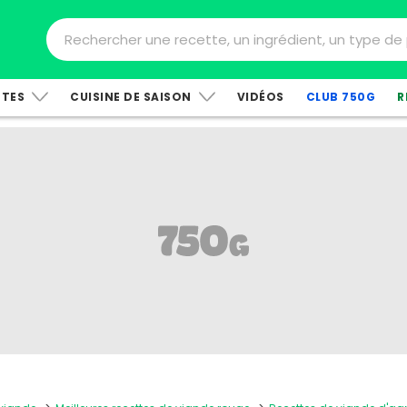
TTES
CUISINE DE SAISON
VIDÉOS
CLUB 750G
R