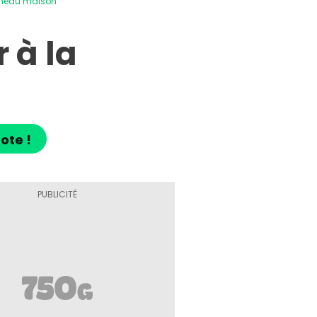
gneau maison
 à la
ote !