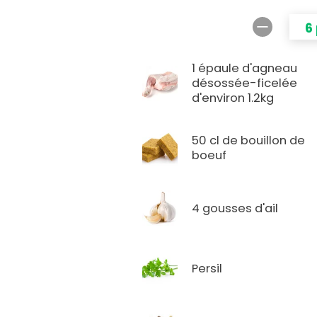
6
1 épaule d'agneau
désossée-ficelée
d'environ 1.2kg
50 cl de bouillon de
boeuf
4 gousses d'ail
Persil