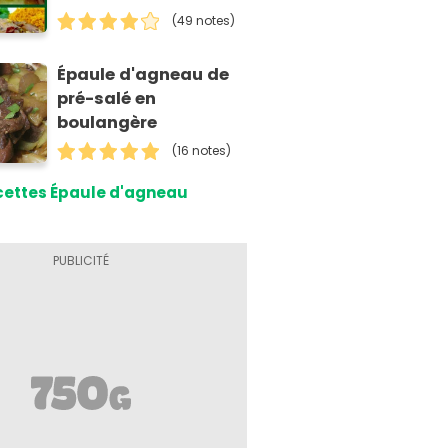
(49 notes)
Épaule d'agneau de
pré-salé en
boulangère
(16 notes)
cettes Épaule d'agneau