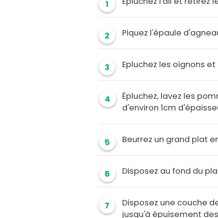
Epluchez l'ail et retirez 
1
Piquez l'épaule d'agnea
2
Epluchez les oignons et 
3
Épluchez, lavez les pom
4
d'environ 1cm d'épaisse
Beurrez un grand plat en
5
Disposez au fond du pl
6
Disposez une couche de
7
jusqu'à épuisement des