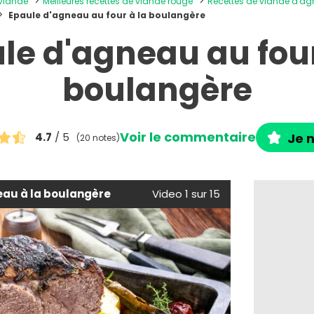
 viande
Meilleures recettes de viande rouge
Recettes de viande d'a
Epaule d'agneau au four à la boulangère
le d'agneau au four
boulangère
Voir le commentaire
4.7
/ 5
Je n
(20 notes)
eau à la boulangère
Video 1 sur 15