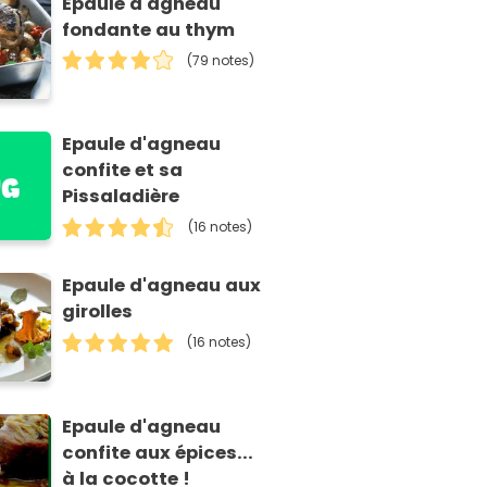
Epaule d'agneau
fondante au thym
(79 notes)
Epaule d'agneau
confite et sa
Pissaladière
(16 notes)
Epaule d'agneau aux
girolles
(16 notes)
Epaule d'agneau
confite aux épices...
à la cocotte !