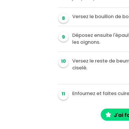
Versez le bouillon de b
8
Déposez ensuite l'épau
9
les oignons.
Versez le reste de beurre
10
ciselé.
Enfournez et faites cuir
11
J'ai f