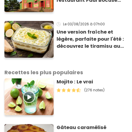
restaurant Paul Bocuse
vient de fermer ses portes :
voici la raison
Le 03/08/2026
à 07h00
Une version fraîche et
légère, parfaite pour l'été :
découvrez le tiramisu au
citron de Viviana, la
gagnante de Top Chef !
Recettes les plus populaires
Mojito : Le vrai
(276 notes)
Gâteau caramélisé