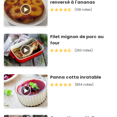
renversé à l'ananas
(138 notes)
Filet mignon de porc au
four
(263 notes)
Panna cotta inratable
(854 notes)