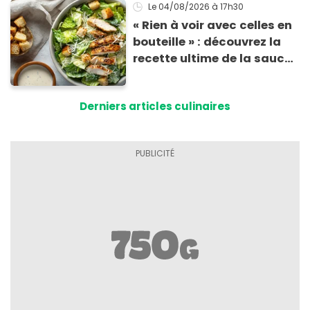
morceaux de verre
Le 04/08/2026
à 17h30
« Rien à voir avec celles en
bouteille » : découvrez la
recette ultime de la sauce
César par un chef étoilé
Derniers articles culinaires