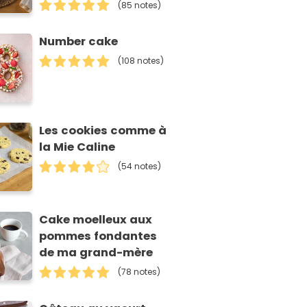
(85 notes)
Number cake
(108 notes)
Les cookies comme à
la Mie Caline
(54 notes)
Cake moelleux aux
pommes fondantes
de ma grand-mère
(78 notes)