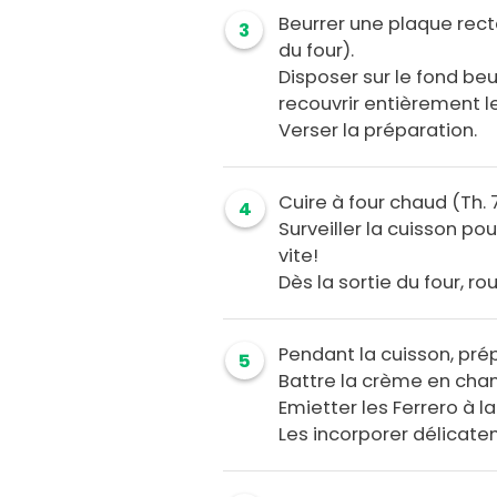
Beurrer une plaque recta
3
du four).
Disposer sur le fond be
recouvrir entièrement l
Verser la préparation.
Cuire à four chaud (Th.
4
Surveiller la cuisson pou
vite!
Dès la sortie du four, ro
Pendant la cuisson, prép
5
Battre la crème en chant
Emietter les Ferrero à l
Les incorporer délicatem