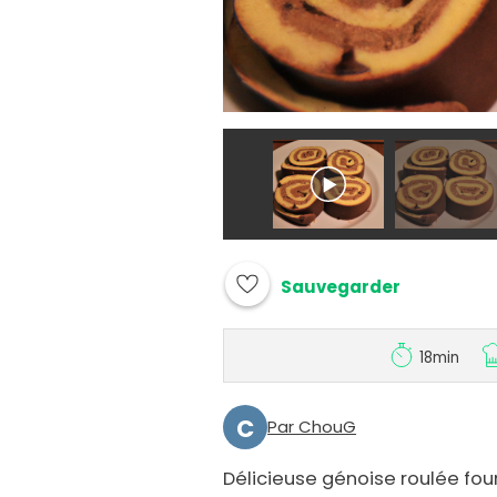
Sauvegarder
18min
C
Par ChouG
Délicieuse génoise roulée four