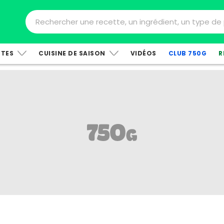
TTES
CUISINE DE SAISON
VIDÉOS
CLUB 750G
R