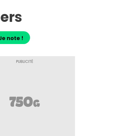
ers
Je note !