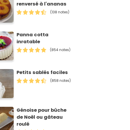
renversé à l'ananas
(138 notes)
Panna cotta
inratable
(854 notes)
Petits sablés faciles
(858 notes)
Génoise pour bûche
de Noël ou gâteau
roulé