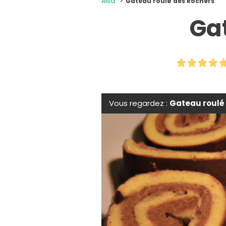
Alsa
Gateau roulé des Rochers
Ga
Vous regardez :
Gateau roulé