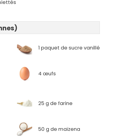
miettés
onnes)
1 paquet de sucre vanillé
4 œufs
e
25 g de farine
50 g de maïzena