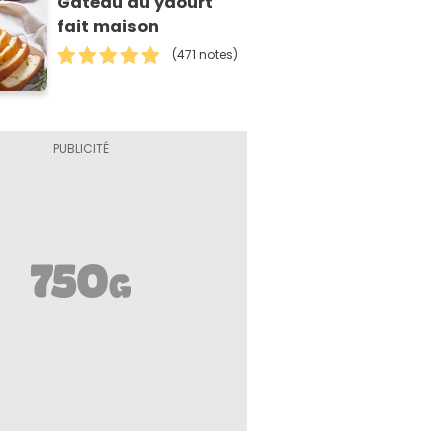
Gâteau au yaourt
fait maison
(471 notes)