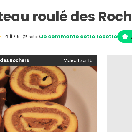
teau roulé des Roch
Je commente cette recette
4.8
/ 5
(15 notes)
 des Rochers
Video 1 sur 15