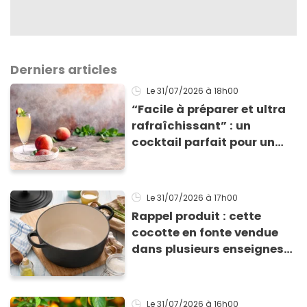
Derniers articles
Le 31/07/2026
à 18h00
“Facile à préparer et ultra
rafraîchissant” : un
cocktail parfait pour un
apéro d’été, Julie Andrieu
vous partage une recette
parfaite de Bellini
Le 31/07/2026
à 17h00
Rappel produit : cette
cocotte en fonte vendue
dans plusieurs enseignes
contient des métaux
lourds, ne l'utilisez plus
Le 31/07/2026
à 16h00