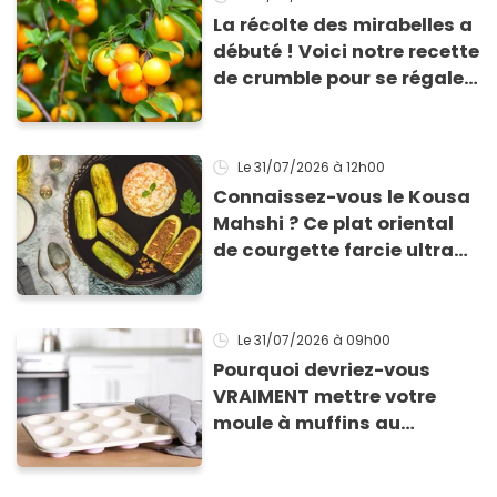
La récolte des mirabelles a
débuté ! Voici notre recette
de crumble pour se régaler
avec ce délicieux fruit de
saison
Le 31/07/2026
à 12h00
Connaissez-vous le Kousa
Mahshi ? Ce plat oriental
de courgette farcie ultra
économique !
Le 31/07/2026
à 09h00
Pourquoi devriez-vous
VRAIMENT mettre votre
moule à muffins au
congélateur ? Cette astuce
va sauver vos apéros d’été