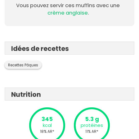
Vous pouvez servir ces muffins avec une
crème anglaise
.
Idées de recettes
Recettes Pâques
Nutrition
345
5.3 g
kcal
protéines
18% AR*
11% AR*