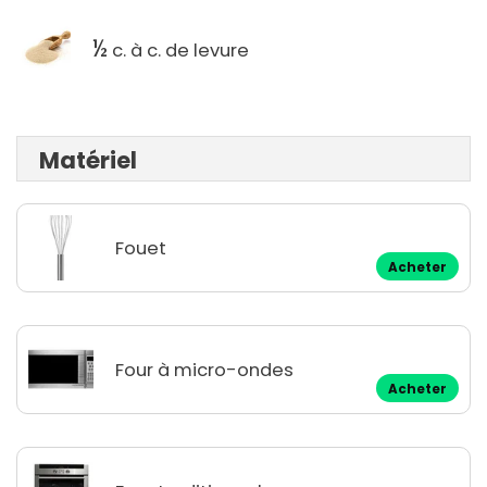
½
c. à c. de levure
Matériel
Fouet
Acheter
Four à micro-ondes
Acheter