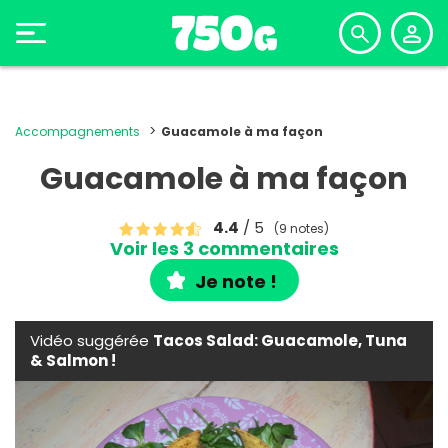
Accompagnements
Guacamole à ma façon
Guacamole à ma façon
4.4
/ 5
(9 notes)
Voir les 3 commentaires
Je note !
Vidéo suggérée
Tacos Salad: Guacamole, Tuna
& Salmon !