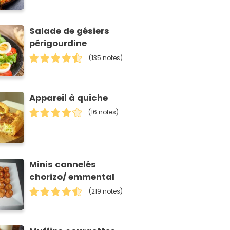
Salade de gésiers
périgourdine
(135 notes)
Appareil à quiche
(16 notes)
Minis cannelés
chorizo/ emmental
(219 notes)