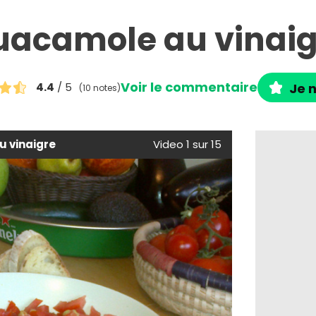
uacamole au vinaig
Voir le commentaire
4.4
/ 5
Je n
(10 notes)
 vinaigre
Video 1 sur 15