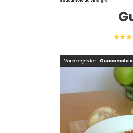
Guacamole au vinaigre
G
Vous regardez :
Guacamole au