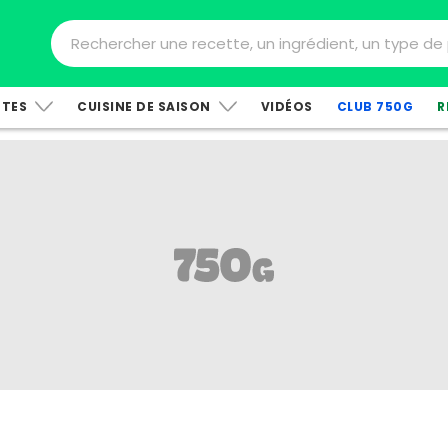
TTES
CUISINE DE SAISON
VIDÉOS
CLUB 750G
R