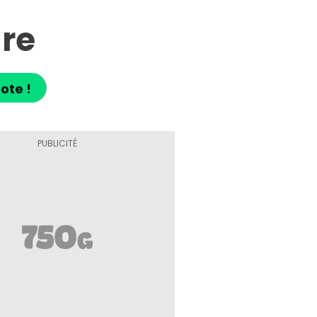
re
ote !