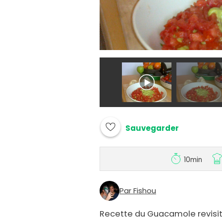
Sauvegarder
10min
Par Fishou
Recette du Guacamole revisité