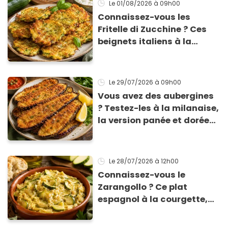
Le 01/08/2026
à 09h00
Connaissez-vous les
Fritelle di Zucchine ? Ces
beignets italiens à la
courgette prêts en 10 min
sont un pur délice !
Le 29/07/2026
à 09h00
Vous avez des aubergines
? Testez-les à la milanaise,
la version panée et dorée
qui change du gratin
classique
Le 28/07/2026
à 12h00
Connaissez-vous le
Zarangollo ? Ce plat
espagnol à la courgette,
prêt en 15 min pour moins
de 3 € !