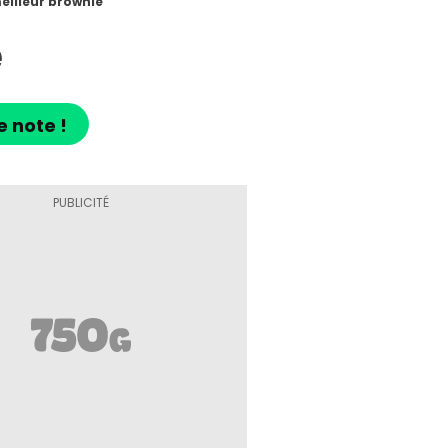
eilleur brownie
e
e note !