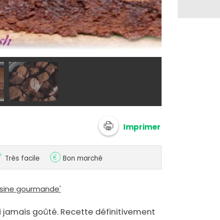
@ delf745
Imprimer
Très facile
Bon marché
uisine gourmande'
ai jamais goûté. Recette définitivement