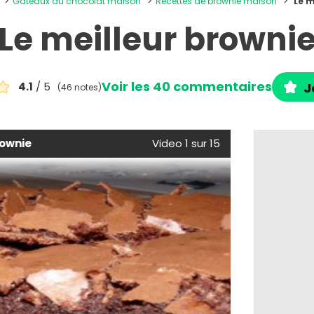
Gâteaux au chocolat maison
Recettes de brownie maison
Le m
Le meilleur browni
Voir les 40 commentaires
4.1
/ 5
J
(46 notes)
rownie
Video 1 sur 15