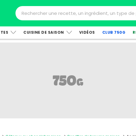
TTES
CUISINE DE SAISON
VIDÉOS
CLUB 750G
R