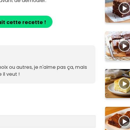
u avant de démouler.
ait cette recette !
noix ou autres, je n'aime pas ça, mais
il veut !