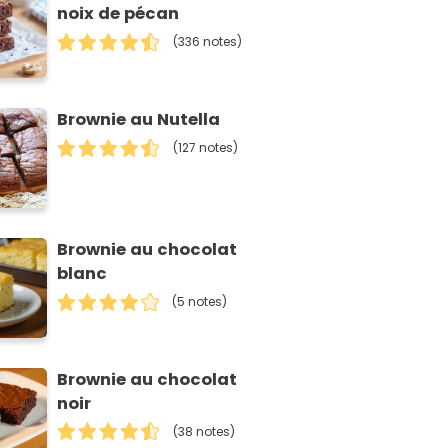
noix de pécan
(336 notes)
Brownie au Nutella
(127 notes)
Brownie au chocolat
blanc
(5 notes)
Brownie au chocolat
noir
(38 notes)