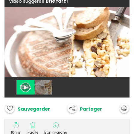
Vidéo suggérée
Brie farci
Partager
Sauvegarder
10min
Facile
Bon marché