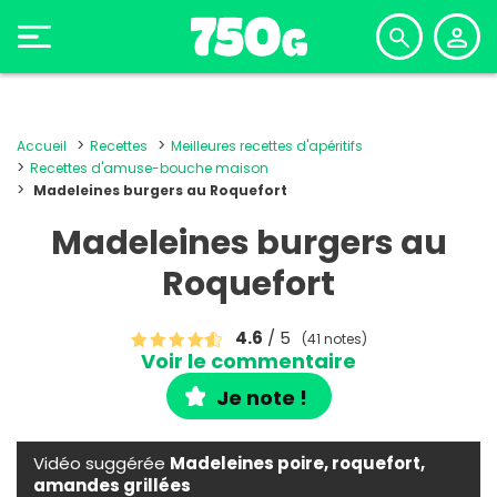
Accueil
Recettes
Meilleures recettes d'apéritifs
Recettes d'amuse-bouche maison
Madeleines burgers au Roquefort
Madeleines burgers au
Roquefort
4.6
/ 5
(41 notes)
Voir le commentaire
Je note !
Vidéo suggérée
Madeleines poire, roquefort,
amandes grillées