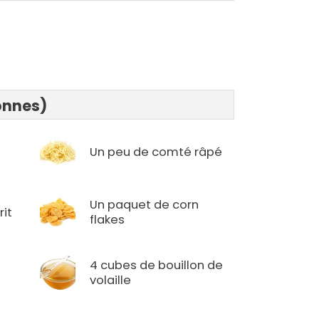
onnes)
Un peu de comté râpé
Un paquet de corn
rit
flakes
4 cubes de bouillon de
volaille