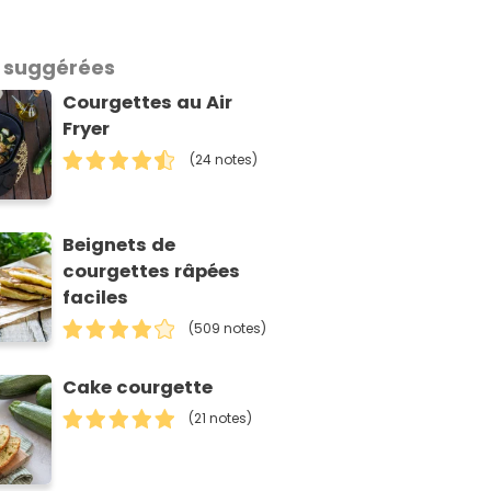
 suggérées
Courgettes au Air
Fryer
(24 notes)
Beignets de
courgettes râpées
faciles
(509 notes)
Cake courgette
(21 notes)