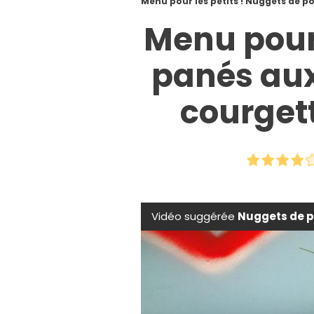
Menu pour les petits ! Nuggets de po
Menu pour 
panés aux
courgett
Vidéo suggérée
Nuggets de p