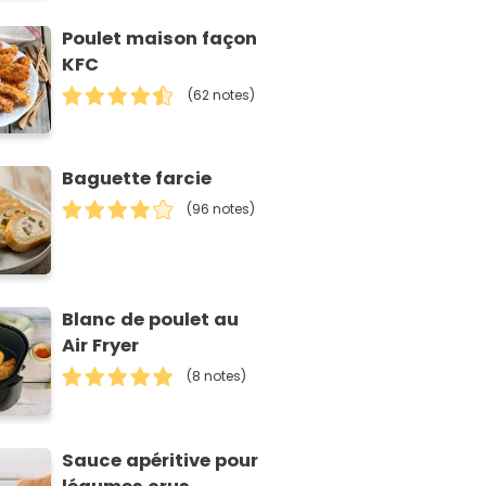
Poulet maison façon
KFC
(62 notes)
Baguette farcie
(96 notes)
Blanc de poulet au
Air Fryer
(8 notes)
Sauce apéritive pour