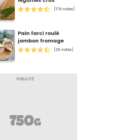
légumes crus
(179 notes)
Pain farci roulé
jambon fromage
(26 notes)