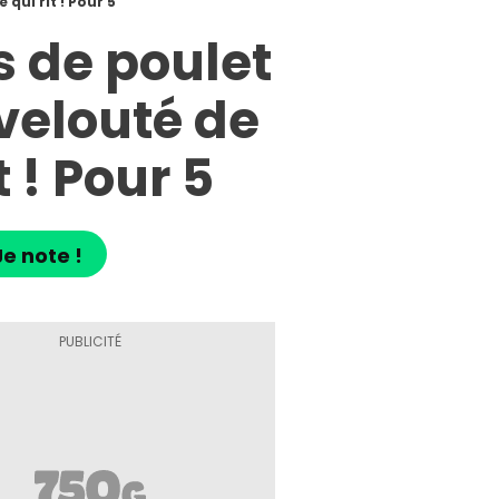
qui rit ! Pour 5
s de poulet
velouté de
 ! Pour 5
Je note !