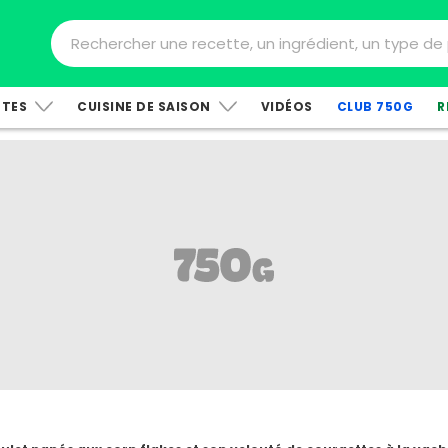
TTES
CUISINE DE SAISON
VIDÉOS
CLUB 750G
R