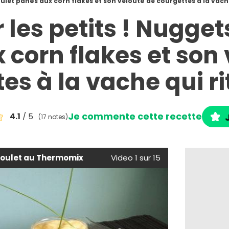
ulet panés aux corn flakes et son velouté de courgettes à la vache 
les petits ! Nugget
 corn flakes et son 
es à la vache qui rit
Je commente cette recette
4.1
/ 5
(17 notes)
oulet au Thermomix
Video 1 sur 15