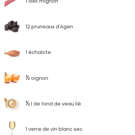
1 filet mignon
12 pruneaux d'Agen
1 échalote
½
oignon
½
l de fond de veau lié
1 verre de vin blanc sec