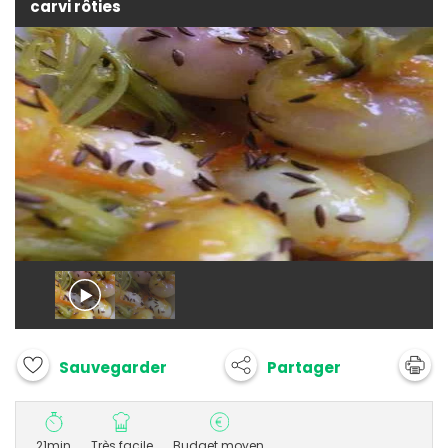
carvi rôties
Partager
Sauvegarder
21min
Très facile
Budget moyen