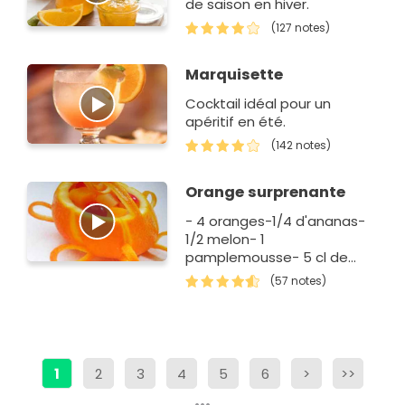
de saison en hiver.
(127 notes)
Marquisette
Cocktail idéal pour un
apéritif en été.
(142 notes)
Orange surprenante
- 4 oranges-1/4 d'ananas-
1/2 melon- 1
pamplemousse- 5 cl de
cognac
(57 notes)
1
2
3
4
5
6
>
>>