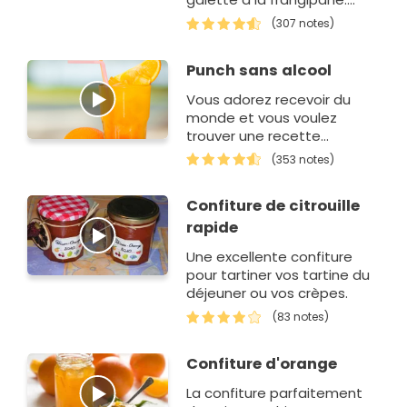
Sauf qu'en Provence, on
(307 notes)
préfère se régaler…
Punch sans alcool
Vous adorez recevoir du
monde et vous voulez
trouver une recette
de cocktail sans alcool ? Ce
(353 notes)
punch est tellement facile à
faire. Cependant, vu qu'il
Confiture de citrouille
se…
rapide
Une excellente confiture
pour tartiner vos tartine du
déjeuner ou vos crèpes.
(83 notes)
Confiture d'orange
La confiture parfaitement