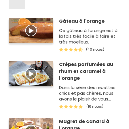
Gâteau à l'orange
Ce gâteau à l'orange est à
la fois très facile à faire et
très moelleux.
(40 notes)
Crêpes parfumées au
rhum et caramel à
l'orange
Dans la série des recettes
chics et pas chères, nous
avons le plaisir de vous
proposer ces crêpes
(16 notes)
aromatisées au rhum avec
leur caramel &…
Magret de canard à
l'orange