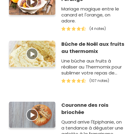
Mariage magique entre le
canard et l'orange, on
adore.
(4 notes)
Bûche de Noël aux fruits
au thermomix
Une bûche aux fruits à
réaliser au Thermomix pour
sublimer votre repas de
Noël.
(107 notes)
Couronne des rois
briochée
Quand arrive l'Epiphanie, on
a tendance à déguster une
galette à la frangipane.