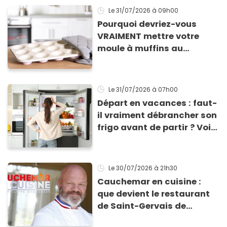
Le 31/07/2026
à 09h00
Pourquoi devriez-vous
VRAIMENT mettre votre
moule à muffins au
congélateur ? Cette astuce
va sauver vos apéros d’été
!
Le 31/07/2026
à 07h00
Départ en vacances : faut-
il vraiment débrancher son
frigo avant de partir ? Voici
enfin la réponse
Le 30/07/2026
à 21h30
Cauchemar en cuisine :
que devient le restaurant
de Saint-Gervais de
Mimose et Georget depuis