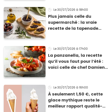
le passage de Philippe
Etchebest ?
Le 30/07/2026
à 18h00
Plus jamais celle du
supermarché : la vraie
recette de la tapenade
noire provençale prête en 5
minutes
Le 30/07/2026
à 17h00
La panzanella, la recette
qu’il vous faut pour l’été :
voici celle de chef Damien
pour réaliser cette
délicieuse salade toscane
!
Le 30/07/2026
à 16h00
À seulement 1,50 €, cette
glace mythique reste le
meilleur rapport qualité-