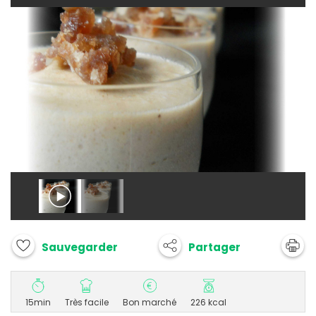
Partager
Sauvegarder
15min
Très facile
Bon marché
226 kcal