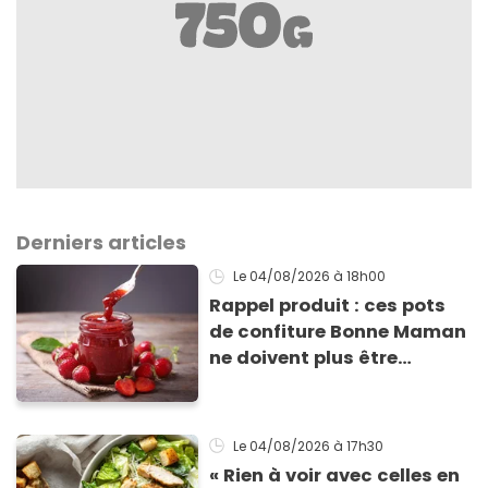
Derniers articles
Le 04/08/2026
à 18h00
Rappel produit : ces pots
de confiture Bonne Maman
ne doivent plus être
consommés en raison d'un
risque de présence de
morceaux de verre
Le 04/08/2026
à 17h30
« Rien à voir avec celles en