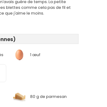
 n'avais guère de temps. La petite
 les blettes comme cela pas de fil et
ce que j'aime le moins.
onnes)
és
1 œuf
80 g de parmesan