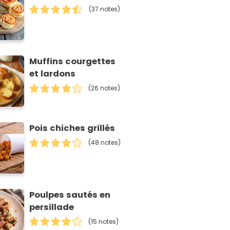
(37 notes)
Muffins courgettes
et lardons
(26 notes)
Pois chiches grillés
(48 notes)
Poulpes sautés en
persillade
(15 notes)