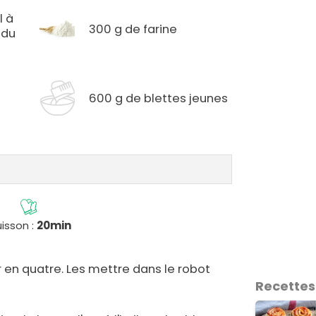
l à
300 g de farine
 du
600 g de blettes jeunes
isson :
20min
r en quatre. Les mettre dans le robot
Recettes