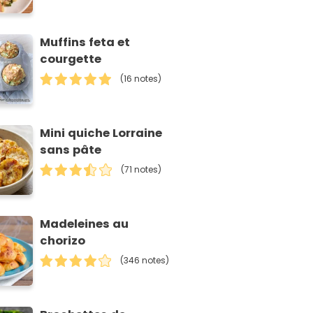
Muffins feta et
courgette
(16 notes)
Mini quiche Lorraine
sans pâte
(71 notes)
Madeleines au
chorizo
(346 notes)