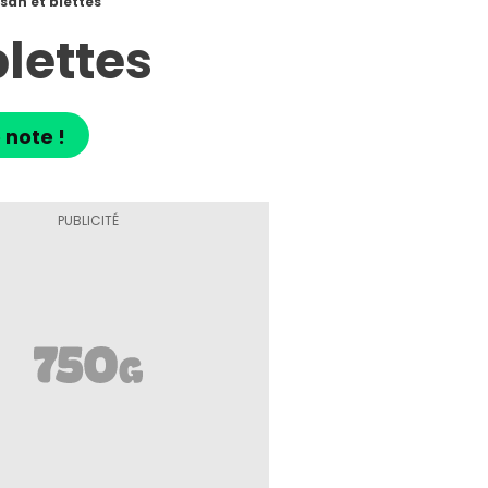
an et blettes
lettes
 note !