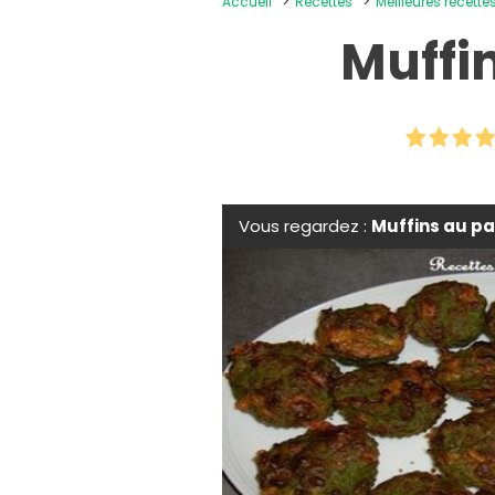
Accueil
Recettes
Meilleures recettes
Muffi
Vous regardez :
Muffins au pa