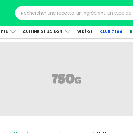
TTES
CUISINE DE SAISON
VIDÉOS
CLUB 750G
R