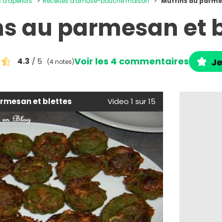
 d'apéritifs
Recettes d'amuse-bouche maison
Muffins au parmes
ns au parmesan et b
Voir les 4 commentaires
4.3
/ 5
Je
(4 notes)
rmesan et blettes
Video 1 sur 15