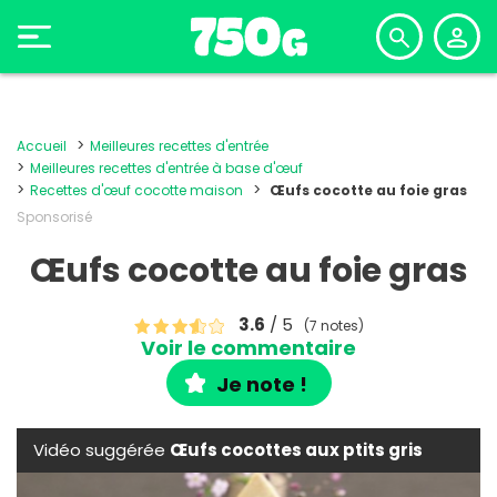
Accueil
Meilleures recettes d'entrée
Meilleures recettes d'entrée à base d'œuf
Recettes d'œuf cocotte maison
Œufs cocotte au foie gras
Sponsorisé
Œufs cocotte au foie gras
3.6
/ 5
(7 notes)
Voir le commentaire
Je note !
Vidéo suggérée
Œufs cocottes aux ptits gris