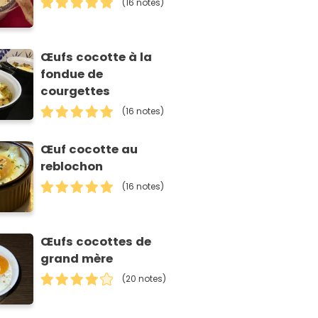
(16 notes)
Œufs cocotte à la
fondue de
courgettes
(16 notes)
Œuf cocotte au
reblochon
(16 notes)
Œufs cocottes de
grand mère
(20 notes)