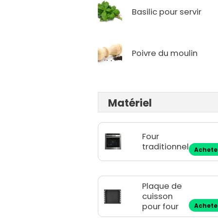
Basilic pour servir
Poivre du moulin
Matériel
Four
traditionnel
Achete
Plaque de
cuisson
pour four
Achete