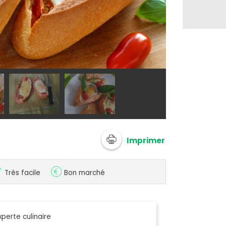
@ Silvia Santu
Imprimer
Très facile
Bon marché
xperte culinaire