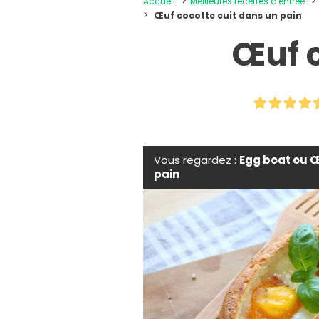
Accueil
Meilleures recettes d'entrée
Œuf cocotte cuit dans un pain
Œuf c
Vous regardez :
Egg boat ou Œ
pain