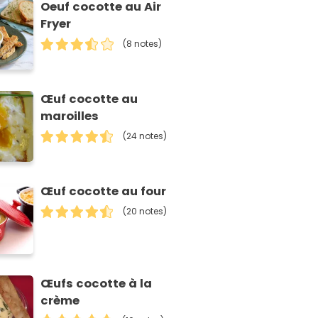
Oeuf cocotte au Air
Fryer
(8 notes)
Œuf cocotte au
maroilles
(24 notes)
Œuf cocotte au four
(20 notes)
Œufs cocotte à la
crème