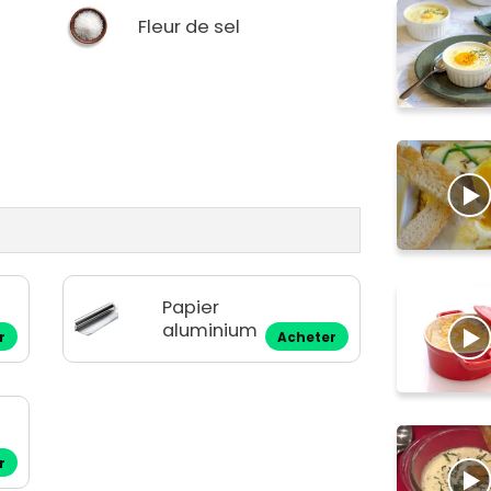
Fleur de sel
Papier
aluminium
r
Acheter
r