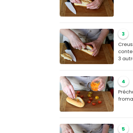
3
Creuse
conte
3 autr
4
Précha
froma
5