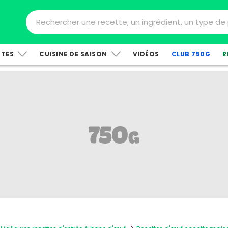
TTES
CUISINE DE SAISON
VIDÉOS
CLUB 750G
R