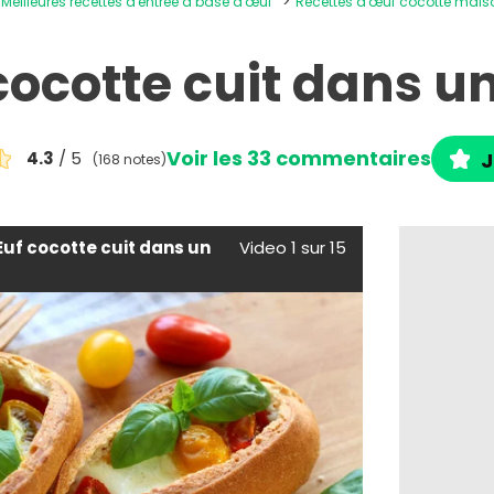
Meilleures recettes d'entrée à base d'œuf
Recettes d'œuf cocotte mais
ocotte cuit dans u
Voir les 33 commentaires
4.3
/ 5
J
(168 notes)
uf cocotte cuit dans un
Video 1 sur 15