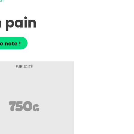
on
n pain
e note !