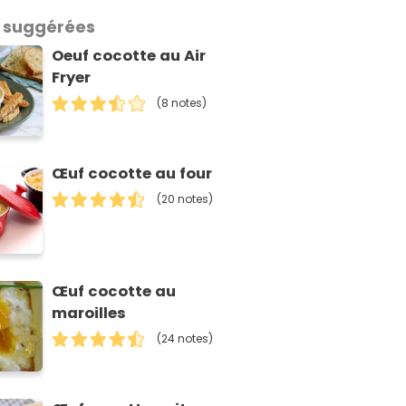
 suggérées
Oeuf cocotte au Air
Fryer
(8 notes)
Œuf cocotte au four
(20 notes)
Œuf cocotte au
maroilles
(24 notes)