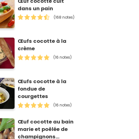
Œuf cocotte cuit
dans un pain
(168 notes)
Œufs cocotte à la
crème
(16 notes)
Œufs cocotte à la
fondue de
courgettes
(16 notes)
Œuf cocotte au bain
marie et poêlée de
champignons