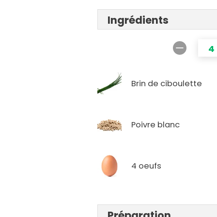
Ingrédients
4
Brin de ciboulette
Poivre blanc
4 oeufs
Préparation