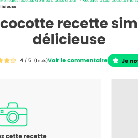
Meilleures recettes d'entrée à base d'œuf
Recettes d'œuf cocotte mais
licieuse
cocotte recette sim
délicieuse
Voir le commentaire
4
/ 5
Je no
(1 note)
ez cette recette