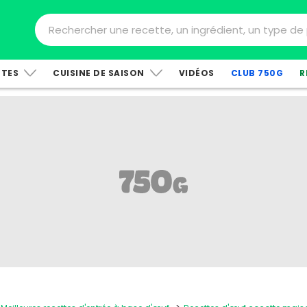
TTES
CUISINE DE SAISON
VIDÉOS
CLUB 750G
R