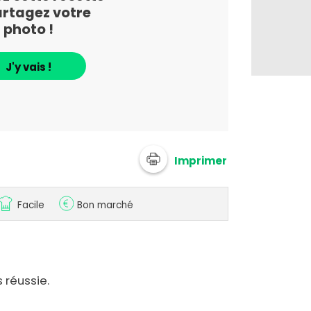
artagez votre
photo !
J'y vais !
Imprimer
Facile
Bon marché
 réussie.