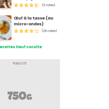
sauvages
(3 notes)
Œuf à la tasse (au
micro-ondes)
(29 notes)
ecettes Oeuf cocotte