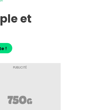
on
ple et
te !