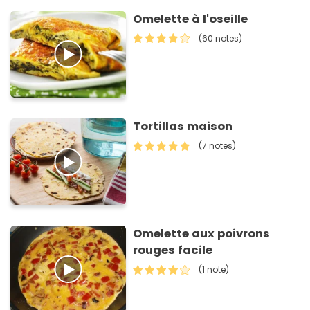
Omelette à l'oseille
(60 notes)
Tortillas maison
(7 notes)
Omelette aux poivrons
rouges facile
(1 note)