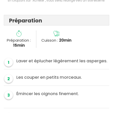
En cliquant sur "Acheter", vous serez redirigé vers un site externe.
Préparation
Préparation :
Cuisson :
20min
15min
Laver et éplucher légèrement les asperges.
1
Les couper en petits morceaux.
2
Émincer les oignons finement.
3