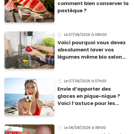
comment bien conserver la
pastèque ?
Le 07/08/2026
à 08h00
Voici pourquoi vous devez
absolument laver vos
légumes même bio selon
cette experte en hygiène
Le 07/08/2026
à 07h00
Envie d’apporter des
glaces en pique-nique ?
Voici l’astuce pour les
transporter facilement et
les conserver sans qu’elles
ne fondent !
Le 06/08/2026
à 18h00