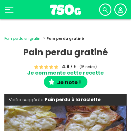
Pain perdu en gratin
Pain perdu gratiné
Pain perdu gratiné
4.8
/ 5
(15 notes)
Je commente cette recette
Je note !
Vidéo suggérée
Pain perdu à la raclette