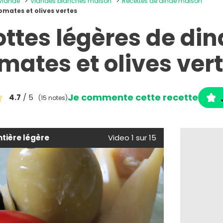
 viande
Viandes blanches maison
Recettes de dinde maison
omates et olives vertes
ottes légères de di
mates et olives ver
Je commente cette recette
4.7
/ 5
(15 notes)
tière légère
Video 1 sur 15