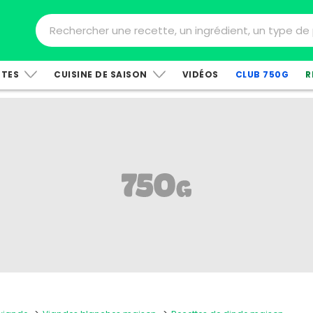
TTES
CUISINE DE SAISON
VIDÉOS
CLUB 750G
R