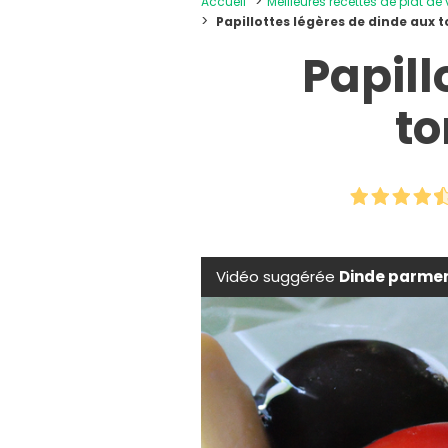
Accueil
Meilleures recettes de plat de
Papillottes légères de dinde aux t
Papill
to
Vidéo suggérée
Dinde parmen