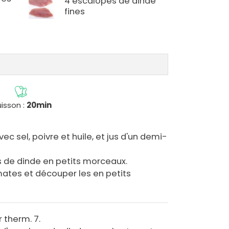
4 escalopes de dinde
fines
isson :
20min
vec sel, poivre et huile, et jus d'un demi-
 de dinde en petits morceaux.
mates et découper les en petits
r therm. 7.