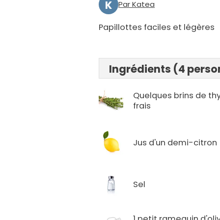
K
Par Katea
Papillottes faciles et légères
Ingrédients (4 pers
Quelques brins de t
frais
Jus d'un demi-citron
Sel
1 petit ramequin d'oli