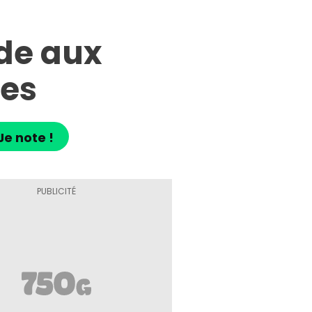
nde aux
tes
Je note !