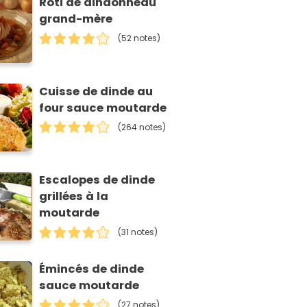
Rôti de dindonneau
grand-mère
(52 notes)
Cuisse de dinde au
four sauce moutarde
(264 notes)
Escalopes de dinde
grillées à la
moutarde
(31 notes)
Émincés de dinde
sauce moutarde
(27 notes)