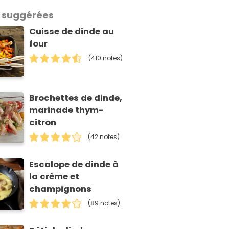
 suggérées
Cuisse de dinde au
four
(410 notes)
Brochettes de dinde,
marinade thym-
citron
(42 notes)
Escalope de dinde à
la crème et
champignons
(89 notes)