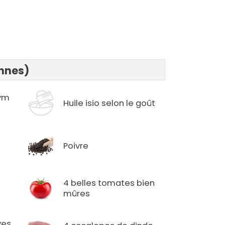
onnes)
hym
Huile isio selon le goût
Poivre
4 belles tomates bien
mûres
ves