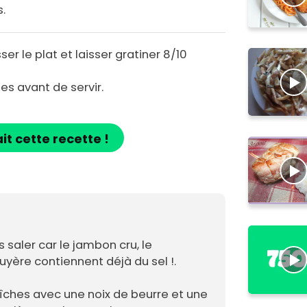
.
isser le plat et laisser gratiner 8/10
es avant de servir.
ait cette recette !
 saler car le jambon cru, le
uyère contiennent déjà du sel !.
aîches avec une noix de beurre et une