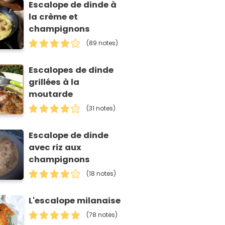
Escalope de dinde à
la crème et
champignons
(89 notes)
Escalopes de dinde
grillées à la
moutarde
(31 notes)
Escalope de dinde
avec riz aux
champignons
(18 notes)
L'escalope milanaise
(78 notes)