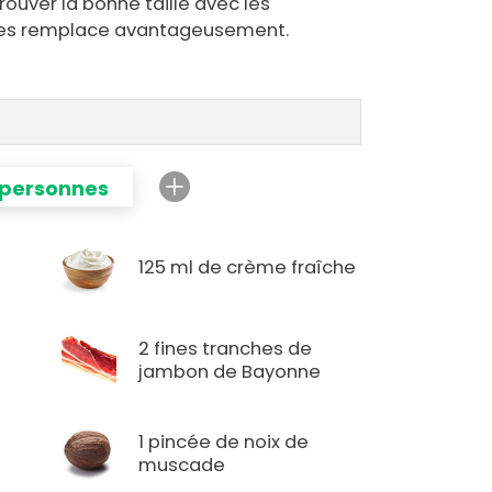
trouver la bonne taille avec les
 les remplace avantageusement.
 personnes
e
125 ml de crème fraîche
2 fines tranches de
jambon de Bayonne
1 pincée de noix de
muscade