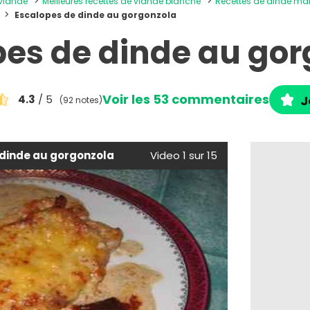
 viande
Meilleures recettes de viande blanche
Recettes de dinde ma
Escalopes de dinde au gorgonzola
pes de dinde au gor
Voir les 53 commentaires
4.3
/ 5
J
(92 notes)
 dinde au gorgonzola
Video 1 sur 15