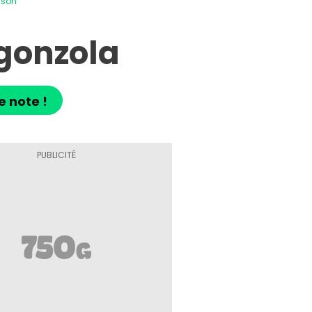
ison
gonzola
e note !