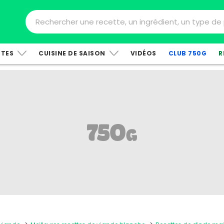
TTES
CUISINE DE SAISON
VIDÉOS
CLUB 750G
R