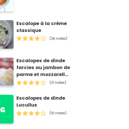
Escalope à la crème
classique
(26 notes)
Escalopes de dinde
farcies au jambon de
parme et mozzarella
avec sa sauce au
(21 notes)
parmesan
Escalopes de dinde
Lucullus
(10 notes)