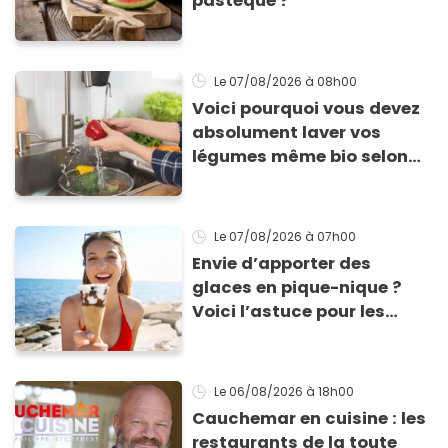
pastèque ?
Le 07/08/2026
à 08h00
Voici pourquoi vous devez
absolument laver vos
légumes même bio selon
cette experte en hygiène
Le 07/08/2026
à 07h00
Envie d’apporter des
glaces en pique-nique ?
Voici l’astuce pour les
transporter facilement et
les conserver sans qu’elles
ne fondent !
Le 06/08/2026
à 18h00
Cauchemar en cuisine : les
restaurants de la toute