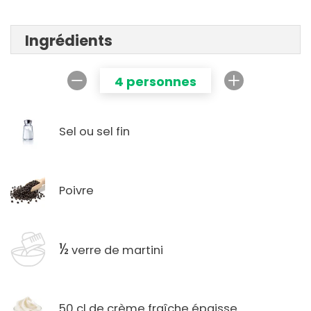
Ingrédients
4 personnes
Sel ou sel fin
Poivre
½
verre de martini
50 cl de crème fraîche épaisse