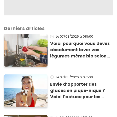
Derniers articles
Le 07/08/2026
à 08h00
Voici pourquoi vous devez
absolument laver vos
légumes même bio selon
cette experte en hygiène
Le 07/08/2026
à 07h00
Envie d’apporter des
glaces en pique-nique ?
Voici l’astuce pour les
transporter facilement et
les conserver sans qu’elles
ne fondent !