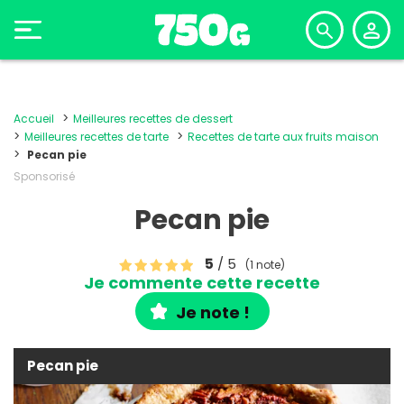
Accueil
Meilleures recettes de dessert
Meilleures recettes de tarte
Recettes de tarte aux fruits maison
Pecan pie
Sponsorisé
Pecan pie
5
/ 5
(1 note)
Je commente cette recette
Je note !
Pecan pie