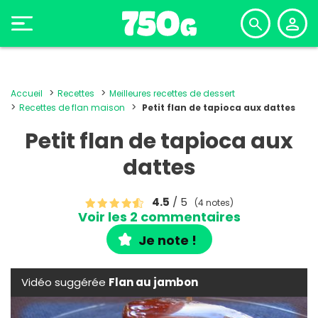
Accueil
Recettes
Meilleures recettes de dessert
Recettes de flan maison
Petit flan de tapioca aux dattes
Petit flan de tapioca aux
dattes
4.5
/ 5
(4 notes)
Voir les 2 commentaires
Je note !
Vidéo suggérée
Flan au jambon