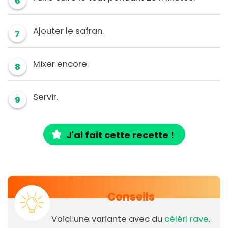
6
Ajouter le safran.
7
Mixer encore.
8
Servir.
9
J'ai fait cette recette !
Conseils
Voici une variante avec du
céléri rave
.