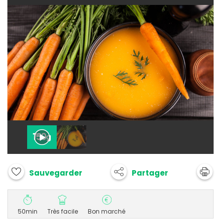
Partager
Sauvegarder
50min
Très facile
Bon marché