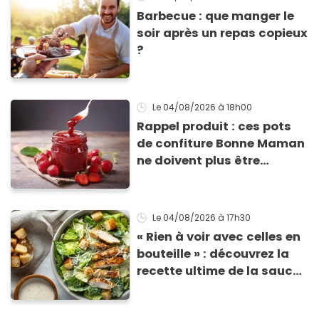
Barbecue : que manger le
soir après un repas copieux
?
Le 04/08/2026
à 18h00
Rappel produit : ces pots
de confiture Bonne Maman
ne doivent plus être
consommés en raison d'un
risque de présence de
morceaux de verre
Le 04/08/2026
à 17h30
« Rien à voir avec celles en
bouteille » : découvrez la
recette ultime de la sauce
César par un chef étoilé