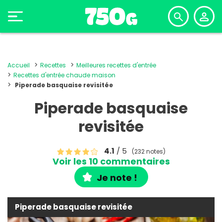
Accueil
Recettes
Meilleures recettes d'entrée
Recettes d'entrée chaude maison
Piperade basquaise revisitée
Piperade basquaise
revisitée
4.1
/ 5
(232 notes)
Voir les 10 commentaires
Je note !
Piperade basquaise revisitée