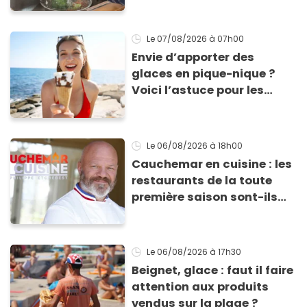
cette experte en hygiène
Le 07/08/2026
à 07h00
Envie d’apporter des
glaces en pique-nique ?
Voici l’astuce pour les
transporter facilement et
les conserver sans qu’elles
ne fondent !
Le 06/08/2026
à 18h00
Cauchemar en cuisine : les
restaurants de la toute
première saison sont-ils
encore ouverts ?
Le 06/08/2026
à 17h30
Beignet, glace : faut il faire
attention aux produits
vendus sur la plage ?