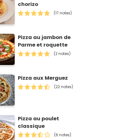
chorizo
(17 notes)
Pizza au jambon de
Parme et roquette
(2 notes)
Pizza aux Merguez
(22 notes)
Pizza au poulet
classique
(6 notes)