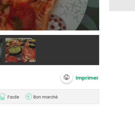
@ juju62
Imprimer
Facile
Bon marché