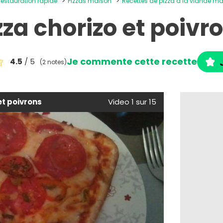
 restauration rapide
Pizzas maison
Recettes de pizza à la viande m
zza chorizo et poivr
Je commente cette recette
4.5
/ 5
(2 notes)
et poivrons
Video 1 sur 15