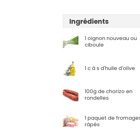
Ingrédients
1 oignon nouveau ou
ciboule
1 c à s d'huile d'olive
100g de chorizo en
rondelles
1 paquet de fromage
râpés