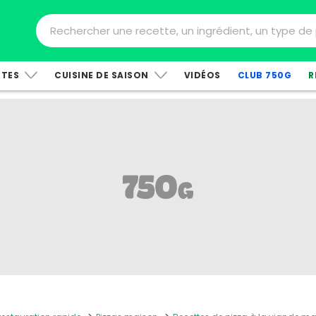
TTES
CUISINE DE SAISON
VIDÉOS
CLUB 750G
R