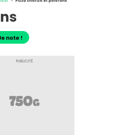
aison
Pizza chorizo et poivrons
ons
Je note !